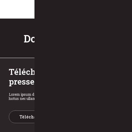
deserunt mollit anim id est laborum.
Dossier de presse
Télécharger notre dossier de
presse
Lorem ipsum dolor sit amet, consectetur adipiscing elit. Ut elit tellus,
luctus nec ullamcorper mattis, pulvinar dapibus leo.
Télécharger le dossier de presse