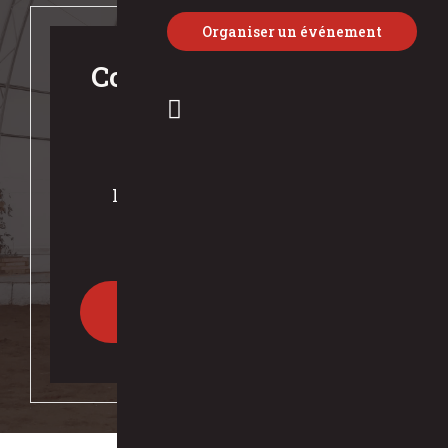
Organiser un événement
Communiquez avec
nous
Courriel :
lalunacaballera@gmail.com
Téléphone: (418) 469-3934
Accéder aux coordonnées
complètes