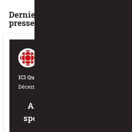
Derniers communiqués de
presse
ICI Québec
Décembre 2020
Amazone, nouveau
spectacle équestre de
Luna Caballera