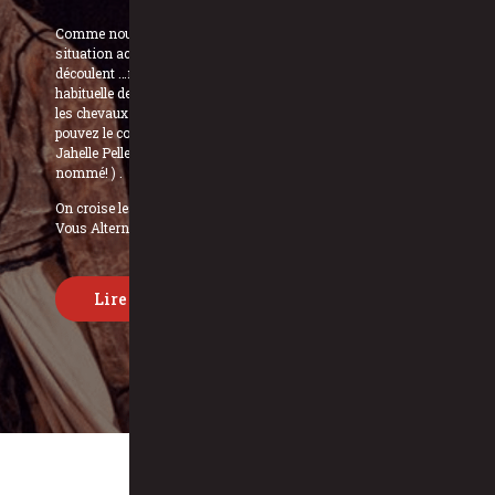
Comme nous vous l’avions annoncé précédemment, la
situation actuelle avec la covid-19 et les interdictions qui en
découlent …nous empêche de… vous présenter la saison
habituelle des Rendez-Vous Magiques des Appalaches… Mais
les chevaux ne peuvent rester à rien faire! Comme vous
pouvez le constater, le tir à l’arc à cheval avance bien! Ici,
Jahelle Pelletier et son cheval Canadien Arrow ( le bien
nommé! ) .
On croise les doigts pour pouvoir vous donner des «Rendez-
Vous Alternatifs» à l’automne!
Lire les nouvelles